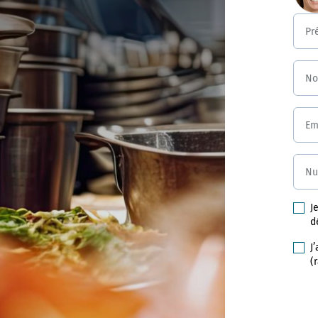
Pr
N
Em
Nu
J
d
J
(