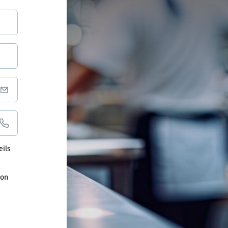
eils
ion