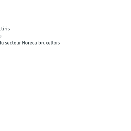
tiris
o
du secteur Horeca bruxellois