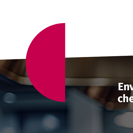
Env
che