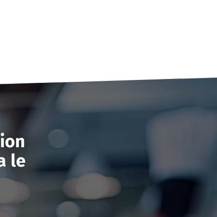
tion
a le